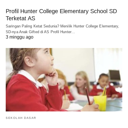
Profil Hunter College Elementary School SD
Terketat AS
Saringan Paling Ketat Sedunia? Menilik Hunter College Elementary,
SD-nya Anak Gifted di AS Profil Hunter…
3 minggu ago
SEKOLAH DASAR