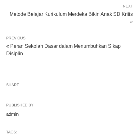
NEXT
Metode Belajar Kurikulum Merdeka Bikin Anak SD Kritis
»
PREVIOUS
« Peran Sekolah Dasar dalam Menumbuhkan Sikap
Disiplin
SHARE
PUBLISHED BY
admin
TAGS: