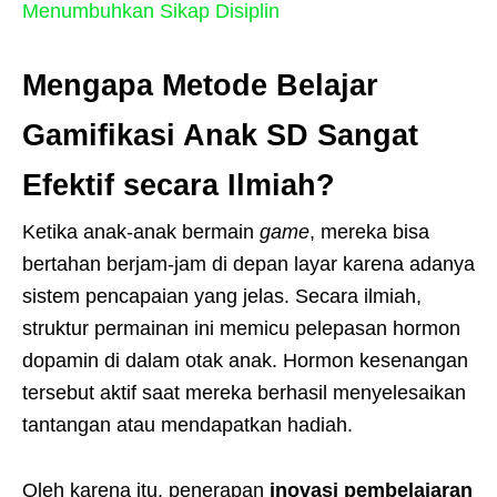
Menumbuhkan Sikap Disiplin
Mengapa Metode Belajar
Gamifikasi Anak SD Sangat
Efektif secara Ilmiah?
Ketika anak-anak bermain
game
, mereka bisa
bertahan berjam-jam di depan layar karena adanya
sistem pencapaian yang jelas. Secara ilmiah,
struktur permainan ini memicu pelepasan hormon
dopamin di dalam otak anak. Hormon kesenangan
tersebut aktif saat mereka berhasil menyelesaikan
tantangan atau mendapatkan hadiah.
Oleh karena itu, penerapan
inovasi pembelajaran