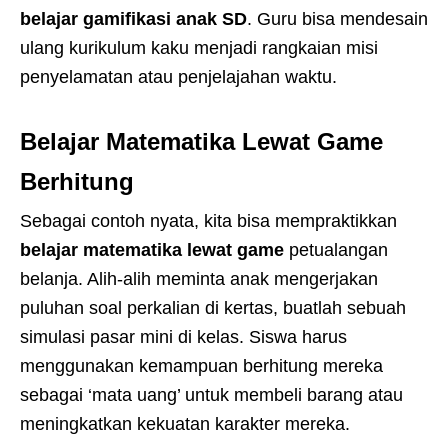
belajar gamifikasi anak SD
. Guru bisa mendesain
ulang kurikulum kaku menjadi rangkaian misi
penyelamatan atau penjelajahan waktu.
Belajar Matematika Lewat Game
Berhitung
Sebagai contoh nyata, kita bisa mempraktikkan
belajar matematika lewat game
petualangan
belanja. Alih-alih meminta anak mengerjakan
puluhan soal perkalian di kertas, buatlah sebuah
simulasi pasar mini di kelas. Siswa harus
menggunakan kemampuan berhitung mereka
sebagai ‘mata uang’ untuk membeli barang atau
meningkatkan kekuatan karakter mereka.