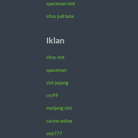
spaceman slot
situs judi bola
Iklan
situs slot
spaceman
slot jepang
crs99
mahjong slot
casino online
slot777