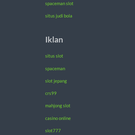
spaceman slot
situs judi bola
Iklan
situs slot
spaceman
slot jepang
crs99
mahjong slot
casino online
slot777