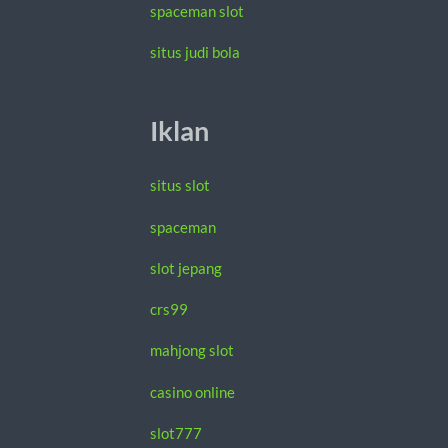
spaceman slot
situs judi bola
Iklan
situs slot
spaceman
slot jepang
crs99
mahjong slot
casino online
slot777