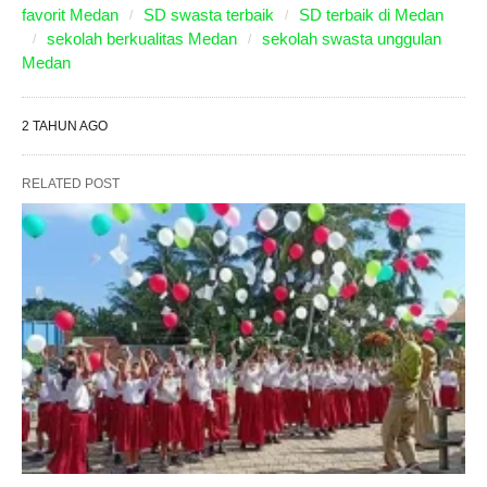
favorit Medan
SD swasta terbaik
SD terbaik di Medan
sekolah berkualitas Medan
sekolah swasta unggulan
Medan
2 TAHUN AGO
RELATED POST