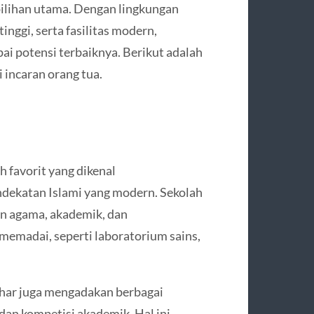
pilihan utama. Dengan lingkungan
nggi, serta fasilitas modern,
i potensi terbaiknya. Berikut adalah
 incaran orang tua.
 favorit yang dikenal
dekatan Islami yang modern. Sekolah
n agama, akademik, dan
 memadai, seperti laboratorium sains,
Azhar juga mengadakan berbagai
, dan kompetisi akademik. Hal ini