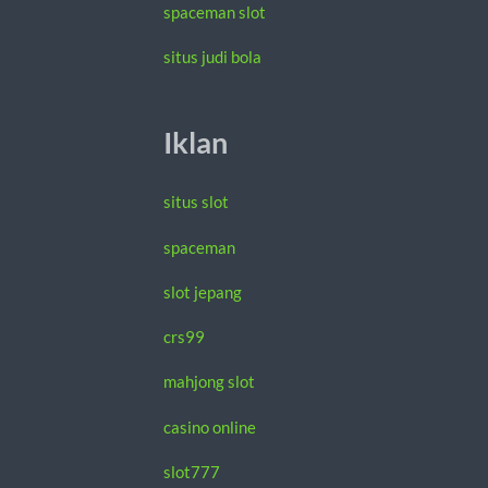
spaceman slot
situs judi bola
Iklan
situs slot
spaceman
slot jepang
crs99
mahjong slot
casino online
slot777